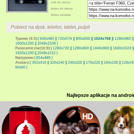
Link do strony
Adres do strony
Adres obrazka
Pobierz na dysk, telefon, tablet, pulpit
Typowe (4:3):
[ 640x480 ]
[ 720x576 ]
[ 800x600 ]
[ 1024x768 ]
[ 1280x960 ]
1600x1200 ]
[ 2048x1536 ]
Panoramiczne(16:9):
[ 1280x720 ]
[ 1280x800 ]
[ 1440x900 ]
[ 1600x1024 ]
1920x1200 ]
[ 2048x1152 ]
Nietypowe:
[ 854x480 ]
Avatary:
[ 352x416 ]
[ 320x240 ]
[ 240x320 ]
[ 176x220 ]
[ 160x100 ]
[ 128x16
60x60 ]
Najlepsze aplikacje na androi