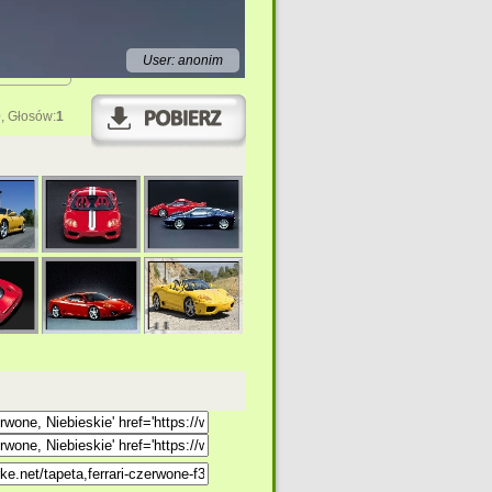
User: anonim
0
, Głosów:
1