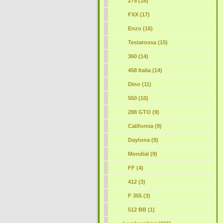
275 (18)
FXX (17)
Enzo (16)
Testarossa (15)
360
(14)
458 Italia (14)
Dino (11)
550 (10)
288 GTO (9)
California (9)
Daytona (9)
Mondial (9)
FF (4)
412 (3)
F 355 (3)
512 BB (1)