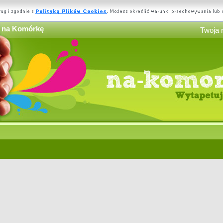
e na Komórkę
Twoja 