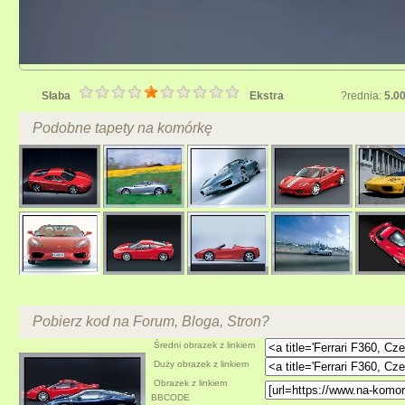
Słaba
Ekstra
?rednia:
5.0
Podobne tapety na komórkę
Pobierz kod na Forum, Bloga, Stron?
Średni obrazek z linkiem
Duży obrazek z linkiem
Obrazek z linkiem
BBCODE