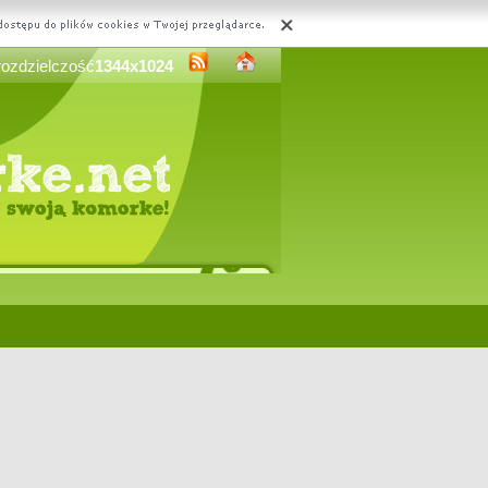
rozdzielczość
1344x1024