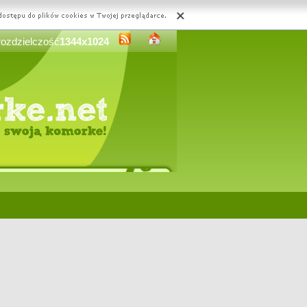
rozdzielczość
1344x1024