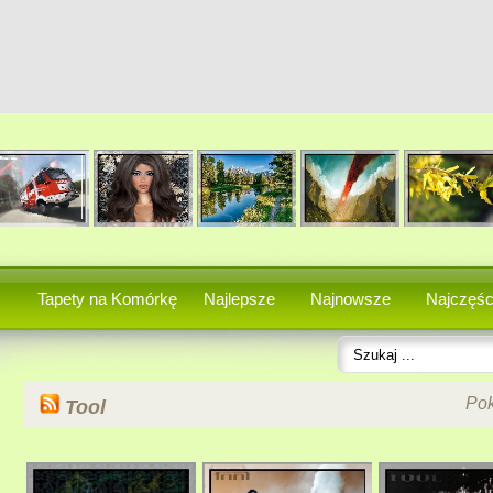
Tapety na Komórkę
Najlepsze
Najnowsze
Najczęśc
Po
Tool