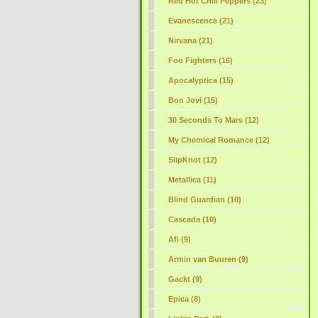
Red Hot Chili Peppers (23)
Evanescence (21)
Nirvana (21)
Foo Fighters (16)
Apocalyptica (15)
Bon Jovi (15)
30 Seconds To Mars (12)
My Chemical Romance (12)
SlipKnot (12)
Metallica (11)
Blind Guardian (10)
Cascada (10)
Afi (9)
Armin van Buuren (9)
Gackt (9)
Epica (8)