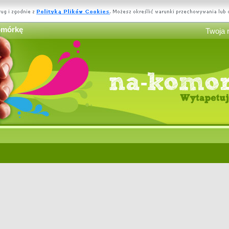
omórkę
Twoja 