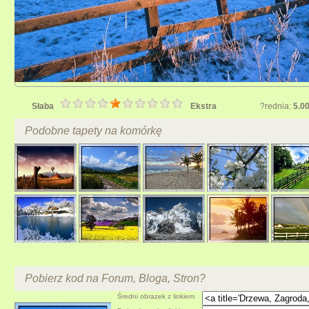
Słaba
Ekstra
?rednia:
5.0
Podobne tapety na komórkę
Pobierz kod na Forum, Bloga, Stron?
Średni obrazek z linkiem