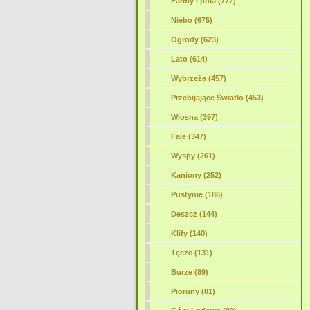
Farmy i pola
(772)
Niebo (675)
Ogrody (623)
Lato (614)
Wybrzeża (457)
Przebijające Światło (453)
Wiosna (397)
Fale (347)
Wyspy (261)
Kaniony (252)
Pustynie (186)
Deszcz (144)
Klify (140)
Tęcze (131)
Burze (89)
Pioruny (81)