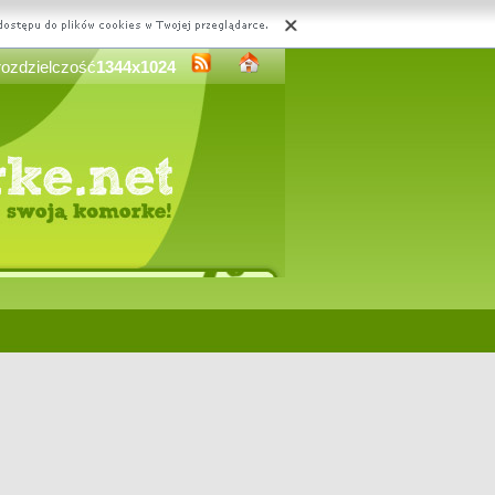
rozdzielczość
1344x1024