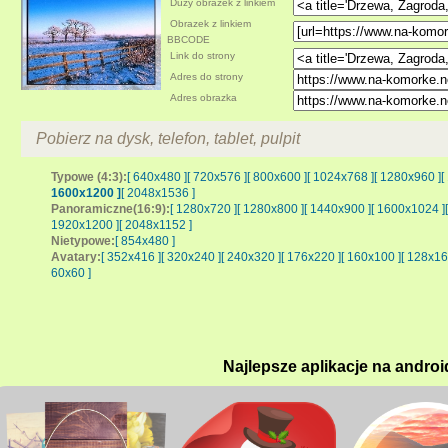
Duży obrazek z linkiem
Obrazek z linkiem
BBCODE
Link do strony
Adres do strony
Adres obrazka
Pobierz na dysk, telefon, tablet, pulpit
Typowe (4:3):
[ 640x480 ]
[ 720x576 ]
[ 800x600 ]
[ 1024x768 ]
[ 1280x960 ]
[
1600x1200 ]
[ 2048x1536 ]
Panoramiczne(16:9):
[ 1280x720 ]
[ 1280x800 ]
[ 1440x900 ]
[ 1600x1024 ]
1920x1200 ]
[ 2048x1152 ]
Nietypowe:
[ 854x480 ]
Avatary:
[ 352x416 ]
[ 320x240 ]
[ 240x320 ]
[ 176x220 ]
[ 160x100 ]
[ 128x16
60x60 ]
Najlepsze aplikacje na androi