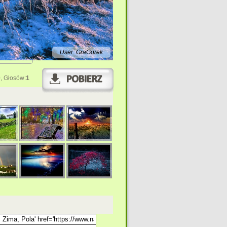
User: GraGorek
0
, Głosów:
1