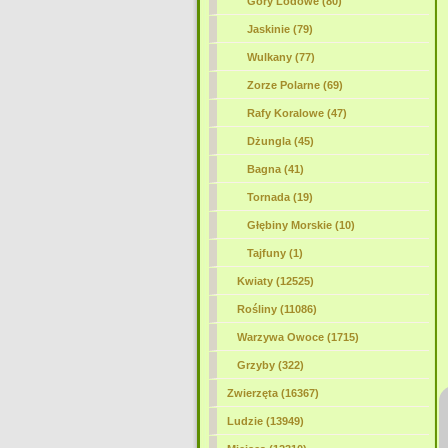
Góry Lodowe (80)
Jaskinie (79)
Wulkany (77)
Zorze Polarne (69)
Rafy Koralowe (47)
Dżungla (45)
Bagna (41)
Tornada (19)
Głębiny Morskie (10)
Tajfuny (1)
Kwiaty (12525)
Rośliny (11086)
Warzywa Owoce (1715)
Grzyby (322)
Zwierzęta (16367)
Ludzie (13949)