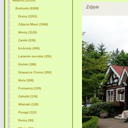
Miejsca (12310)
Zdjęie
Budowle (8368)
Domy
(2201)
Zdjęcia Miast (1568)
Mosty (1125)
Zamki (535)
Kościoły (405)
Latarnie morskie (291)
Hotele (286)
Drapacze Chmur (282)
Mola (208)
Fontanny (193)
Zabytki (134)
Wiatraki (128)
Posągi (112)
Ruiny (90)