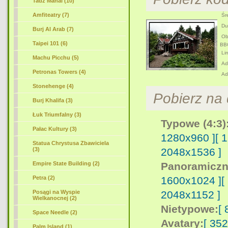
Tadż Mahal (10)
Amfiteatry (7)
Śre
Duż
Burj Al Arab (7)
Obr
Taipei 101 (6)
BB
Lin
Machu Picchu (5)
Adr
Petronas Towers (4)
Ad
Stonehenge (4)
Pobierz na d
Burj Khalifa (3)
Łuk Triumfalny (3)
Typowe (4:3)
Pałac Kultury (3)
1280x960 ]
[ 
Statua Chrystusa Zbawiciela
2048x1536 ]
(3)
Panoramiczn
Empire State Building (2)
1600x1024 ]
[
Petra (2)
2048x1152 ]
Posągi na Wyspie
Wielkanocnej (2)
Nietypowe:
[
Space Needle (2)
Avatary:
[ 35
Palm Island (1)