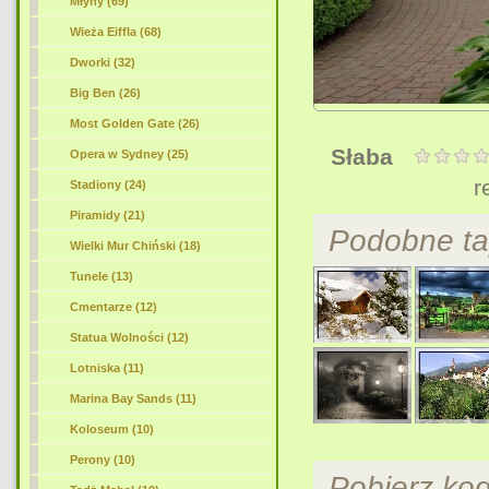
Młyny (69)
Wieża Eiffla (68)
Dworki (32)
Big Ben (26)
Most Golden Gate (26)
Słaba
Opera w Sydney (25)
r
Stadiony (24)
Piramidy (21)
Podobne ta
Wielki Mur Chiński (18)
Tunele (13)
Cmentarze (12)
Statua Wolności (12)
Lotniska (11)
Marina Bay Sands (11)
Koloseum (10)
Perony (10)
Pobierz ko