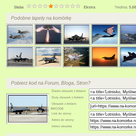
Słaba
Ekstra
?rednia:
5.0
Podobne tapety na komórkę
Pobierz kod na Forum, Bloga, Stron?
Średni obrazek z linkiem
Duży obrazek z linkiem
Obrazek z linkiem
BBCODE
Link do strony
Adres do strony
Adres obrazka