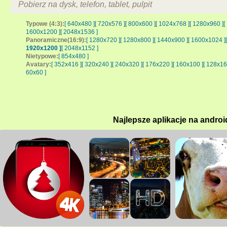
Pobierz na dysk, telefon, tablet, pulpit
Typowe (4:3):
[ 640x480 ]
[ 720x576 ]
[ 800x600 ]
[ 1024x768 ]
[ 1280x960 ]
[
1600x1200 ]
[ 2048x1536 ]
Panoramiczne(16:9):
[ 1280x720 ]
[ 1280x800 ]
[ 1440x900 ]
[ 1600x1024 ]
1920x1200 ]
[ 2048x1152 ]
Nietypowe:
[ 854x480 ]
Avatary:
[ 352x416 ]
[ 320x240 ]
[ 240x320 ]
[ 176x220 ]
[ 160x100 ]
[ 128x16
60x60 ]
Najlepsze aplikacje na androi