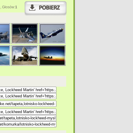
0
, Głosów:
1