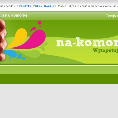
tin na Komórkę
Twoja 