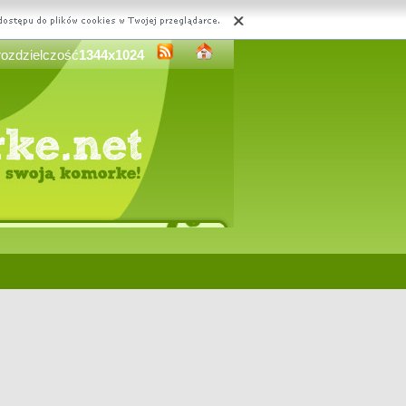
rozdzielczość
1344x1024