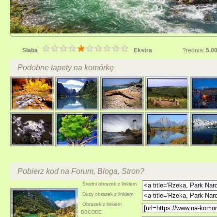
Słaba
Ekstra
?rednia:
5.0
Podobne tapety na komórkę
Pobierz kod na Forum, Bloga, Stron?
Średni obrazek z linkiem
Duży obrazek z linkiem
Obrazek z linkiem
BBCODE