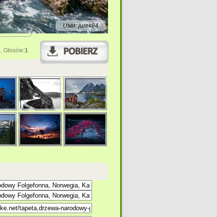
User: jurek84
0
, Głosów:
1