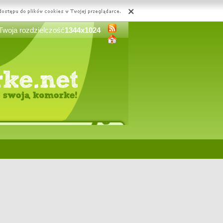
Twoja rozdzielczość
1344x1024