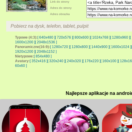
Link do strony
Adres do strony
Adres obrazka
Pobierz na dysk, telefon, tablet, pulpit
Typowe (4:3):
[ 640x480 ]
[ 720x576 ]
[ 800x600 ]
[ 1024x768 ]
[ 1280x960 ]
[
1600x1200 ]
[ 2048x1536 ]
Panoramiczne(16:9):
[ 1280x720 ]
[ 1280x800 ]
[ 1440x900 ]
[ 1600x1024 ]
1920x1200 ]
[ 2048x1152 ]
Nietypowe:
[ 854x480 ]
Avatary:
[ 352x416 ]
[ 320x240 ]
[ 240x320 ]
[ 176x220 ]
[ 160x100 ]
[ 128x16
60x60 ]
Najlepsze aplikacje na androi