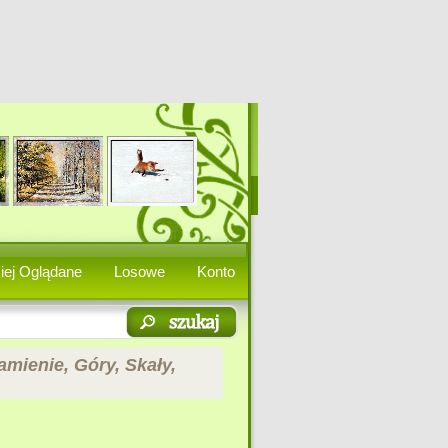
iej Oglądane
Losowe
Konto
mienie, Góry, Skały,