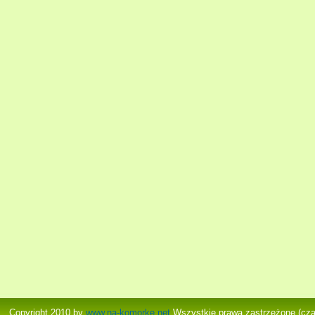
Copyright 2010 by
www.na-komorke.net
Wszystkie prawa zastrzeżone (cz