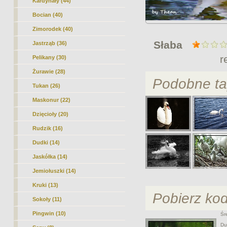
Kardynały (44)
Bocian (40)
Zimorodek (40)
Słaba
Jastrząb (36)
r
Pelikany (30)
Żurawie (28)
Podobne ta
Tukan (26)
Maskonur (22)
Dzięcioły (20)
Rudzik (16)
Dudki (14)
Jaskółka (14)
Jemiołuszki (14)
Kruki (13)
Pobierz ko
Sokoły (11)
Pingwin (10)
Śre
Duż