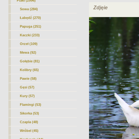
Ptaki (2996)
Zdjęie
Sowa (284)
Łabędź
(270)
Papuga (251)
Kaczki (233)
Orzeł (109)
Mewa (92)
Gołębie (81)
Kolibry (65)
Pawie (58)
Gęsi (57)
Kury (57)
Flamingi (53)
Sikorka (53)
Czapla (48)
Wróbel (45)