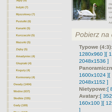
Sępy (8)
Obr
Indyki (7)
BB
Lin
Myszołowy (7)
Adr
Pustułki (6)
Ad
Kanarki (5)
Pobierz na d
Kurczaczki (5)
Mazurki (5)
Typowe (4:3)
Zięby (5)
1280x960 ]
[ 
Amadyniec (4)
2048x1536 ]
Głuptaki (4)
Panoramiczn
Koguty (4)
1600x1024 ]
[
Kormorany (4)
2048x1152 ]
Owady (1404)
Nietypowe:
[
Wodne (637)
Avatary:
[ 35
Słodkie (335)
160x100 ]
[ 1
Gady (169)
]