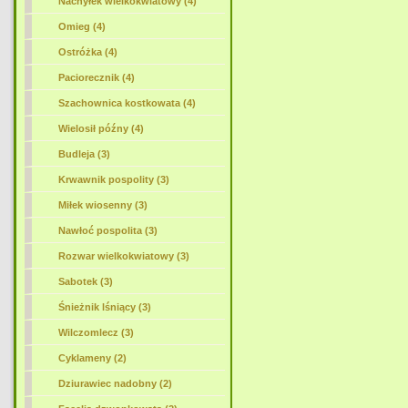
Nachyłek wielkokwiatowy (4)
Omieg (4)
Ostróżka (4)
Paciorecznik (4)
Szachownica kostkowata (4)
Wielosił późny (4)
Budleja (3)
Krwawnik pospolity (3)
Miłek wiosenny (3)
Nawłoć pospolita (3)
Rozwar wielkokwiatowy (3)
Sabotek (3)
Śnieżnik lśniący (3)
Wilczomlecz (3)
Cyklameny (2)
Dziurawiec nadobny (2)