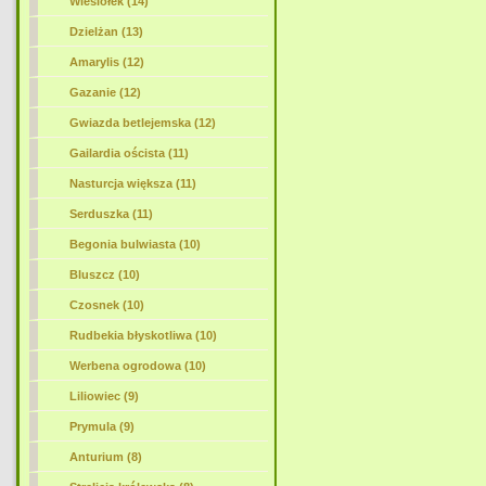
Wiesiołek (14)
Dzielżan (13)
Amarylis (12)
Gazanie (12)
Gwiazda betlejemska (12)
Gailardia oścista (11)
Nasturcja większa (11)
Serduszka (11)
Begonia bulwiasta (10)
Bluszcz (10)
Czosnek (10)
Rudbekia błyskotliwa (10)
Werbena ogrodowa (10)
Liliowiec (9)
Prymula (9)
Anturium (8)