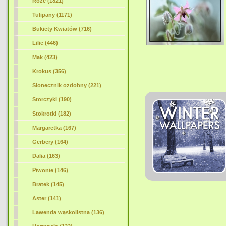
Róże (1821)
Tulipany (1171)
Bukiety Kwiatów (716)
Lilie (446)
Mak (423)
Krokus (356)
Słonecznik ozdobny (221)
Storczyki (190)
Stokrotki (182)
Margaretka (167)
Gerbery (164)
Dalia (163)
Piwonie (146)
Bratek (145)
Aster (141)
Lawenda wąskolistna (136)