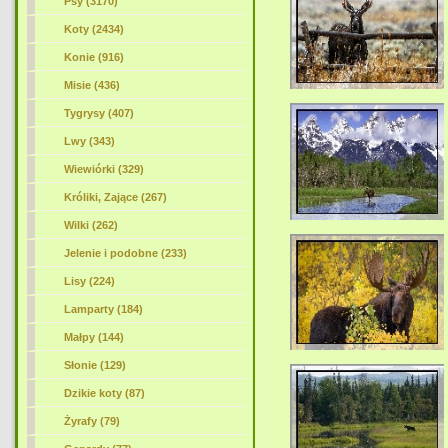
Psy (3170)
Koty (2434)
Konie (916)
Misie (436)
Tygrysy (407)
Lwy (343)
Wiewiórki (329)
Króliki, Zające (267)
Wilki (262)
Jelenie i podobne (233)
Lisy (224)
Lamparty (184)
Małpy (144)
Słonie (129)
Dzikie koty (87)
Żyrafy (79)