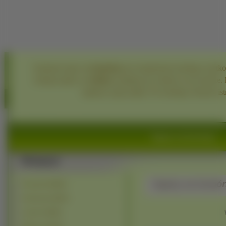
Szukanie tapet na
komórkę
jest utrapieniem każdego użytk
rodzaju tapety na
telefon
znajdują się właśnie na tej stronie
upiększy jego pulpit. Do każdego obrazka is
Tapety na Komórkę
Tapety na Komór
Przyroda (44601)
Zwierzęta (16367)
Ludzie (13949)